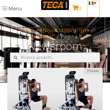
Menu
0
Home
/
Articoli taggati “gym
equipment”
/ Pagina 5
Newsroom
Fitness