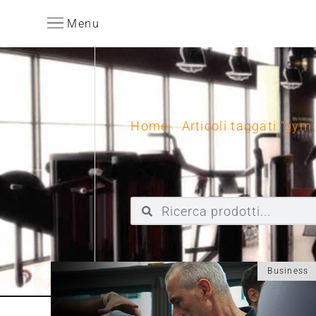
Menu
Home
/
Articoli taggati “gy
Business