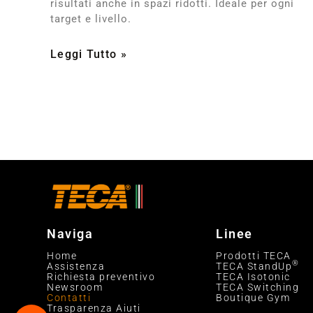
risultati anche in spazi ridotti. Ideale per ogni
target e livello.
Leggi Tutto »
Naviga
Linee
Home
Prodotti TECA
®
Assistenza
TECA StandUp
Richiesta preventivo
TECA Isotonic
Newsroom
TECA Switching
Contatti
Boutique Gym
Trasparenza Aiuti