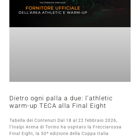
Dietro ogni palla a due: l’athletic
warm-up TECA alla Final Eight
Tabella dei Contenuti Dal 18 al 22 febbraio 2026,
l’Inalpi Arena di Torino ha ospitato la Frecciarossa
Final Eight, la 50ª edizione della Coppa Italia