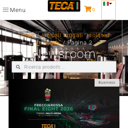
Menu
0
Home
/
Articoli taggati “isolated
strength”
/ Pagina 2
Newsroom
Business