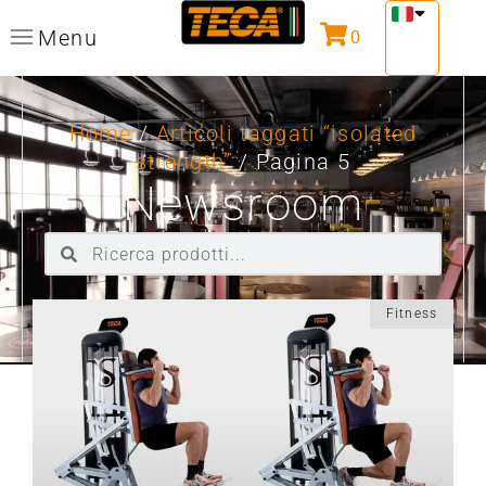
Menu
0
Home
/
Articoli taggati “isolated
strength”
/ Pagina 5
Newsroom
Fitness