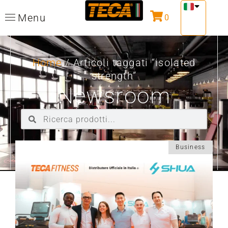
Menu
0
Home
/ Articoli taggati “isolated
strength”
Newsroom
Business