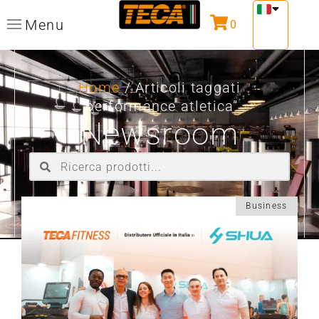
Menu
0
Home
/ Articoli taggati
“performance atletica”
Newsroom
Business