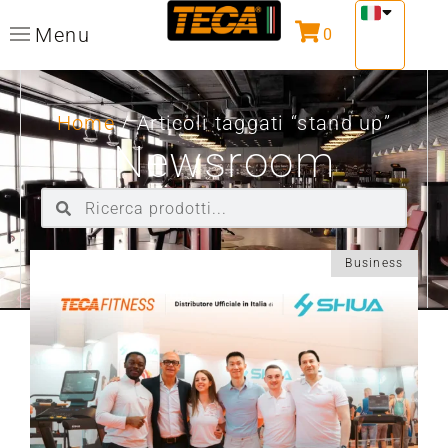
Menu
0
Home
/ Articoli taggati “stand up”
Newsroom
Business