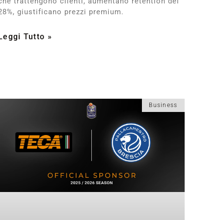
che trattengono clienti, aumentano retention del
28%, giustificano prezzi premium.
Leggi Tutto »
Business