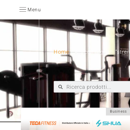
Menu
Home
/ Articoli taggati “stre
Business