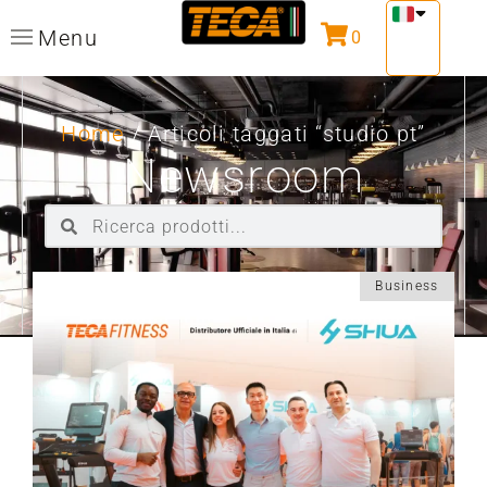
Menu
0
Home
/ Articoli taggati “studio pt”
Newsroom
Business