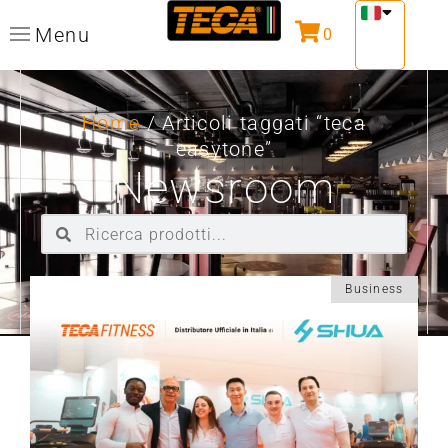
Menu
0
Home
/ Articoli taggati “teca
easytone”
Newsroom
Business